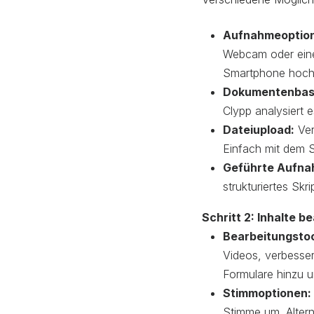
Aufnahmeoptio
Webcam oder einer
Smartphone hoch
Dokumentenbasi
Clypp analysiert e
Dateiupload:
Ver
Einfach mit dem 
Geführte Aufna
strukturiertes Skr
Schritt 2: Inhalte b
Bearbeitungsto
Videos, verbesser
Formulare hinzu u
Stimmoptionen:
Stimme um. Alter