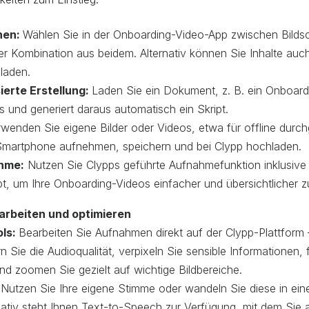
nen:
Wählen Sie in der Onboarding-Video-App zwischen Bild
 Kombination aus beidem. Alternativ können Sie Inhalte auc
laden.
erte Erstellung:
Laden Sie ein Dokument, z. B. ein Onboar
s und generiert daraus automatisch ein Skript.
wenden Sie eigene Bilder oder Videos, etwa für offline durch
Smartphone aufnehmen, speichern und bei Clypp hochladen.
hme:
Nutzen Sie Clypps geführte Aufnahmefunktion inklusive N
ipt, um Ihre Onboarding-Videos einfacher und übersichtlicher z
earbeiten und optimieren
ols:
Bearbeiten Sie Aufnahmen direkt auf der Clypp-Plattform
n Sie die Audioqualität, verpixeln Sie sensible Informationen,
nd zoomen Sie gezielt auf wichtige Bildbereiche.
Nutzen Sie Ihre eigene Stimme oder wandeln Sie diese in eine
nativ steht Ihnen Text-to-Speech zur Verfügung, mit dem Sie