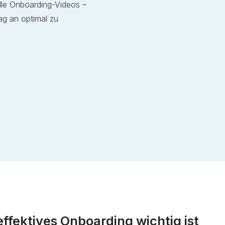
olle Onboarding-Videos –
ag an optimal zu
fektives Onboarding wichtig ist