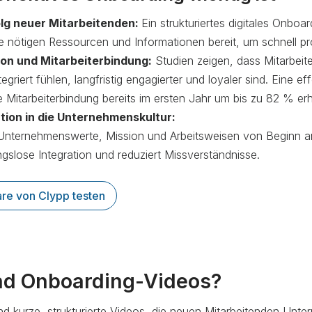
olg neuer Mitarbeitenden:
Ein strukturiertes digitales Onboar
le nötigen Ressourcen und Informationen bereit, um schnell p
on und Mitarbeiterbindung:
Studien zeigen, dass Mitarbeite
tegriert fühlen, langfristig engagierter und loyaler sind. Eine e
 Mitarbeiterbindung bereits im ersten Jahr um bis zu 82 % er
ation in die Unternehmenskultur:
 Unternehmenswerte, Mission und Arbeitsweisen von Beginn an
ngslose Integration und reduziert Missverständnisse.
re von Clypp testen
nd Onboarding-Videos?
d kurze, strukturierte Videos, die neuen Mitarbeitenden Unte