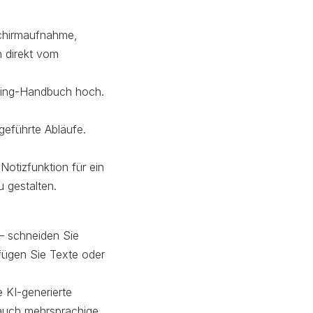
schirmaufnahme,
h direkt vom
ding-Handbuch hoch.
geführte Abläufe.
otizfunktion für ein
u gestalten.
 – schneiden Sie
 fügen Sie Texte oder
 KI-generierte
 auch mehrsprachige